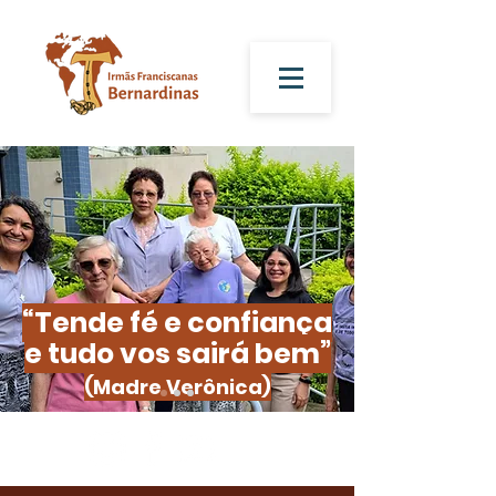
“Tende fé e confiança
e tudo vos sairá bem”
(Madre Verônica)