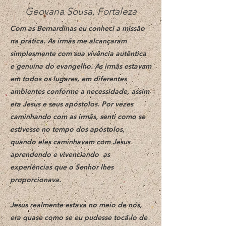
Geovana Sousa, Fortaleza
Com as Bernardinas eu conheci a missão
na prática. As irmãs me alcançaram
simplesmente com sua vivência autêntica
e genuína do evangelho. As irmãs estavam
em todos os lugares, em diferentes
ambientes conforme a necessidade, assim
era Jesus e seus apóstolos. Por vezes
caminhando com as irmãs, senti como se
estivesse no tempo dos apóstolos,
quando eles caminhavam com Jesus
aprendendo e vivenciando as
experiências que o Senhor lhes
proporcionava.
Jesus realmente estava no meio de nós,
era quase como se eu pudesse tocá-lo de