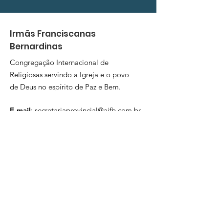
Irmãs Franciscanas
Bernardinas
Congregação Internacional de
Religiosas servindo a Igreja e o povo
de Deus no espírito de Paz e Bem.
E-mail
:
secretariaprovincial@aifb.com.br
Telefone: (
51) 32075880
Fale com a 
gente! 
Nome