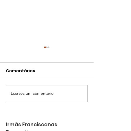
Comentários
Balanço 2025
Escreva um comentário
Quando o amor se faz
missão
Irmãs Franciscanas