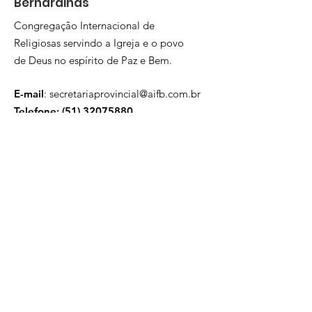
Bernardinas
Congregação Internacional de
Religiosas servindo a Igreja e o povo
de Deus no espírito de Paz e Bem.
E-mail
:
secretariaprovincial@aifb.com.br
Telefone: (
51) 32075880
Fale com a 
gente! 
Nome
E-mail
*
Assunto