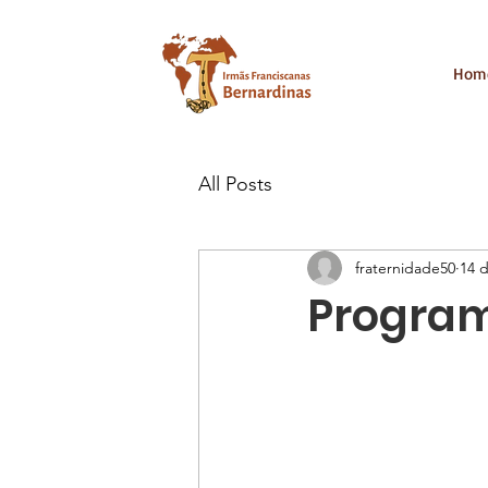
Hom
All Posts
fraternidade50
14 d
Program