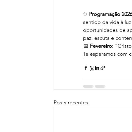
✨ 
Programação 2026
sentido da vida à lu
oportunidades de a
paz, escuta e conte
📅 
Fevereiro:
 “Cristo
Te esperamos com car
Posts recentes