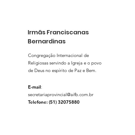
de Formação reúne
Irmãs Franciscanas
Bernardinas na Casa
Geral
Irmãs Franciscanas
Bernardinas
Congregação Internacional de
Religiosas servindo a Igreja e o povo
de Deus no espírito de Paz e Bem.
E-mail
:
secretariaprovincial@aifb.com.br
Telefone: (
51) 32075880