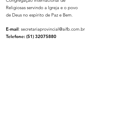
Congregação Internacional de
Religiosas servindo a Igreja e o povo
de Deus no espírito de Paz e Bem.
E-mail
:
secretariaprovincial@aifb.com.br
Telefone: (
51) 32075880
Fale com a 
gente! 
Nome
E-mail
*
Assunto