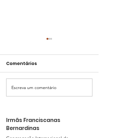
Comentários
Balanço 2025
Escreva um comentário
Quando o amor se faz
missão
Irmãs Franciscanas
Bernardinas